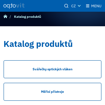
CZ
MENU
Katalog produktů
Katalog produktů
Svářečky optických vláken
Měřicí přístroje