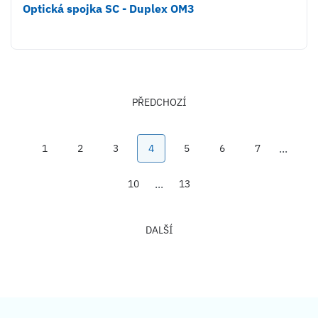
Optická spojka SC - Duplex OM3
PŘEDCHOZÍ
1
2
3
4
5
6
7
10
13
DALŠÍ