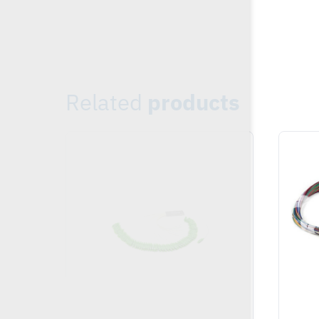
Related
products