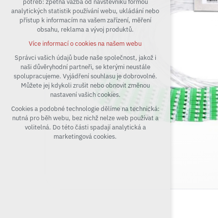
potřeb: zpětná vazba od návštěvníků formou
analytických statistik používání webu, ukládání nebo
udržení kontextu stránek (session):
přístup k informacím na vašem zařízení, měření
případná přihlášení, volby jazyka, apod.
obsahu, reklama a vývoj produktů.
Volitelná cookies
Více informací o cookies na našem webu
analytická pro anonymizované vyhodnocení
návštěvnosti
Správci vašich údajů bude naše společnost, jakož i
naši důvěryhodní partneři, se kterými neustále
marketingová cookies (Google)
spolupracujeme. Vyjádření souhlasu je dobrovolné.
Více informací o cookies na našem webu
Můžete jej kdykoli zrušit nebo obnovit změnou
nastavení vašich cookies.
Cookies a podobné technologie dělíme na technická:
Přijmout všechny cookies
nutná pro běh webu, bez nichž nelze web používat a
volitelná. Do této části spadají analytická a
Odmítnout vše
marketingová cookies.