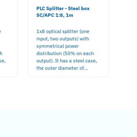
PLC Splitter - Steel box
PLC 
SC/APC 1:8, 1m
SC/
e
1x8 optical splitter (one
1x6 
input, two outputs) with
inpu
symmetrical power
sym
ch
distribution (50% on each
dist
se,
output). It has a steel case,
outp
the outer diameter of…
the 