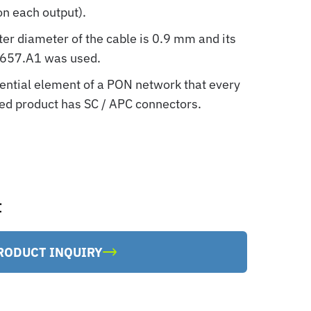
on each output).
uter diameter of the cable is 0.9 mm and its
G.657.A1 was used.
ential element of a PON network that every
red product has SC / APC connectors.
t
RODUCT INQUIRY