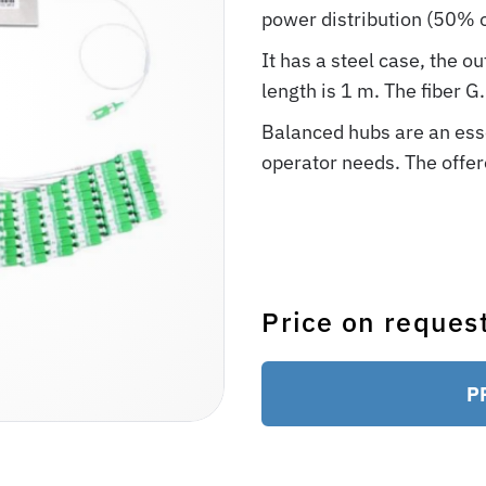
power distribution (50% 
It has a steel case, the o
length is 1 m. The fiber 
Balanced hubs are an ess
operator needs. The offe
Price on reques
P