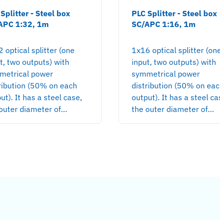
Splitter - Steel box
PLC Splitter - Steel box
APC 1:32, 1m
SC/APC 1:16, 1m
 optical splitter (one
1x16 optical splitter (on
t, two outputs) with
input, two outputs) with
metrical power
symmetrical power
ribution (50% on each
distribution (50% on ea
ut). It has a steel case,
output). It has a steel ca
outer diameter of…
the outer diameter of…