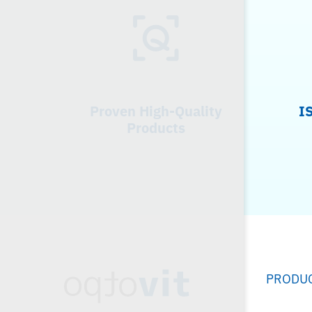
Proven High-Quality
IS
Products
PRODU