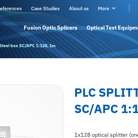
eferences
Case Studies
About us
More
Fusion Optic Splicers
Optical Test Equipm
- Steel box SC/APC 1:128, 1m
PLC SPLIT
SC/APC 1:
1x128 optical splitter (o