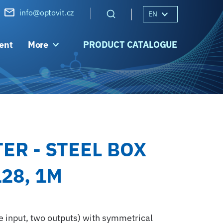
info@optovit.cz
EN
ent
More
PRODUCT CATALOGUE
TER - STEEL BOX
128, 1M
ne input, two outputs) with symmetrical