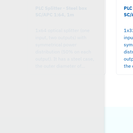
PLC Splitter - Steel box
PLC 
SC/APC 1:64, 1m
SC/
1x64 optical splitter (one
1x32
input, two outputs) with
inpu
symmetrical power
sym
distribution (50% on each
dist
output). It has a steel case,
outp
the outer diameter of…
the 