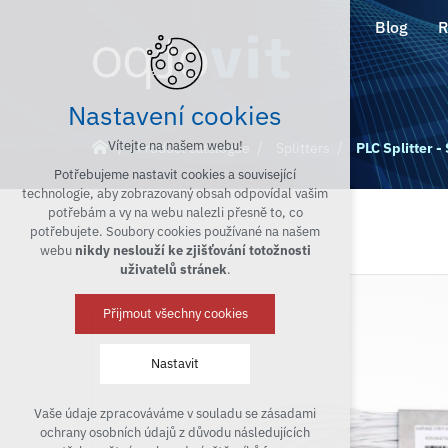
Blog
R
Nastavení cookies
Vítejte na našem webu!
Product catalogue
Splitters
PLC Splitter 
Potřebujeme nastavit cookies a související
technologie, aby zobrazovaný obsah odpovídal vašim
potřebám a vy na webu nalezli přesně to, co
potřebujete. Soubory cookies používané na našem
webu
nikdy neslouží ke zjišťování totožnosti
uživatelů stránek
.
Přijmout všechny cookies
Nastavit
Vaše údaje zpracováváme v souladu se zásadami
Technická cookies
ochrany osobních údajů z důvodu následujících
nutná pro provozování webu