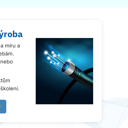
ýroba
a míru a
řebám.
 nebo
ktům
školení.