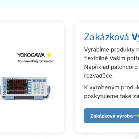
Zakázková
V
Vyrábíme produkty n
flexibilně Vašim pot
Například patchcord
rozvaděče.
K vyrobeným produ
poskytujeme také za
Zakázková výroba