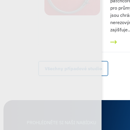
patchcor
pro průmy
jsou chrá
nerezový
zajišťuje
Všechny případové studie
PROHLÉDNĚTE SI NAŠI NABÍDKU