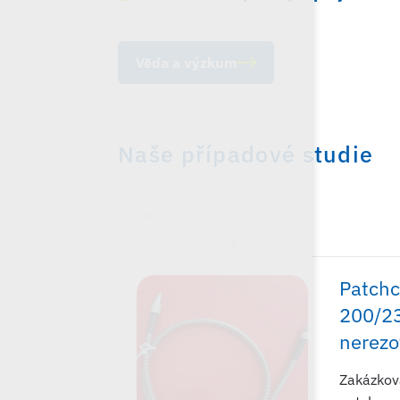
Věda a výzkum
Naše případové studie
Patchc
200/2
nerezo
Zakázkov