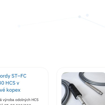
ordy ST–FC
30 HCS v
vé kopex
á výroba odolných HCS