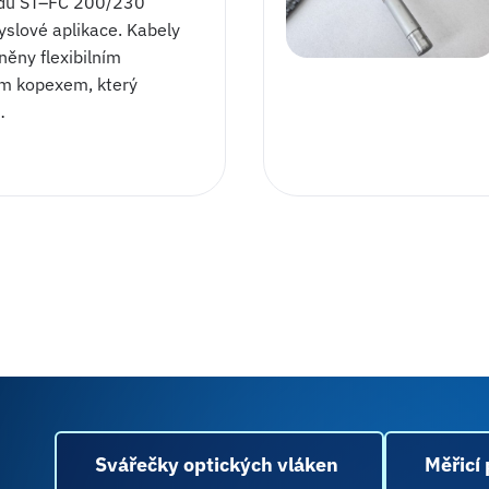
dů ST–FC 200/230
slové aplikace. Kabely
něny flexibilním
m kopexem, který
…
Svářečky optických vláken
Měřicí 