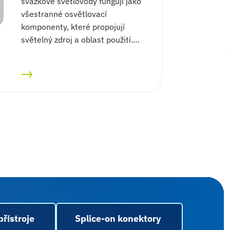
svazkové světlovody fungují jako
všestranné osvětlovací
komponenty, které propojují
světelný zdroj a oblast použití.…
přístroje
Splice-on konektory