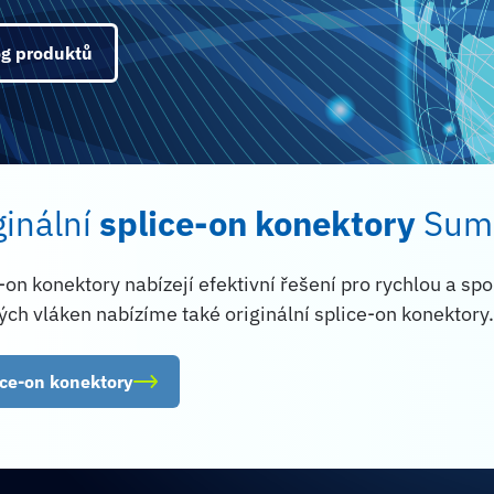
og produktů
ginální
splice-on konektory
Sum
-on konektory nabízejí efektivní řešení pro rychlou a sp
ých vláken nabízíme také originální splice-on konektory
ice-on konektory