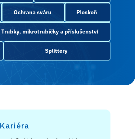
Ochrana sváru
Ploskoň
Trubky, mikrotrubičky a příslušenství
Splittery
Kariéra