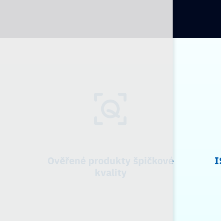
Ověřené produkty špičkové
I
kvality