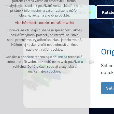
potřeb: zpětná vazba od návštěvníků formou
analytických statistik používání webu, ukládání nebo
udržení kontextu stránek (session):
přístup k informacím na vašem zařízení, měření
případná přihlášení, volby jazyka, apod.
Svářečky optických vláken
Katal
obsahu, reklama a vývoj produktů.
Volitelná cookies
Více informací o cookies na našem webu
analytická pro anonymizované vyhodnocení
návštěvnosti
Správci vašich údajů bude naše společnost, jakož i
naši důvěryhodní partneři, se kterými neustále
marketingová cookies (Google)
spolupracujeme. Vyjádření souhlasu je dobrovolné.
Více informací o cookies na našem webu
Můžete jej kdykoli zrušit nebo obnovit změnou
Ori
nastavení vašich cookies.
Cookies a podobné technologie dělíme na technická:
Přijmout všechny cookies
nutná pro běh webu, bez nichž nelze web používat a
Splice
volitelná. Do této části spadají analytická a
Odmítnout vše
marketingová cookies.
optick
Spl