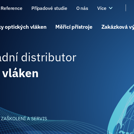
Reference
Případové studie
O nás
Více
y optických vláken
Měřicí přístroje
Zakázková v
dní distributor
 vláken
ZAŠKOLENÍ A SERVIS