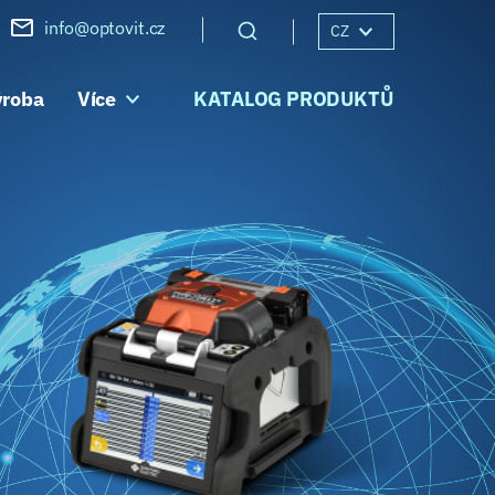
info@optovit.cz
CZ
ýroba
Více
KATALOG PRODUKTŮ