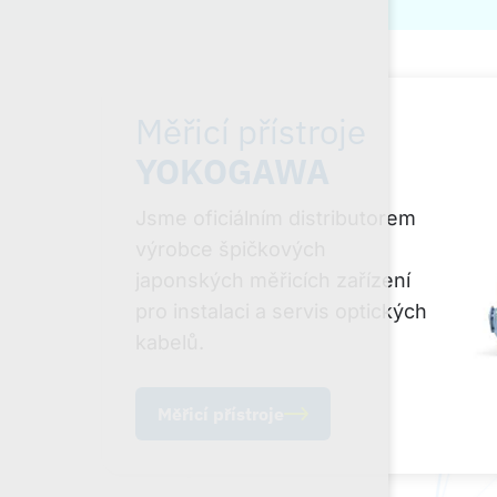
Měřicí přístroje
YOKOGAWA
Jsme oficiálním distributorem
výrobce špičkových
japonských měřicích zařízení
pro instalaci a servis optických
kabelů.
Měřicí přístroje