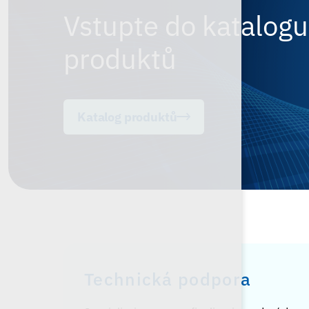
Vstupte do katalogu
produktů
Katalog produktů
Technická podpora