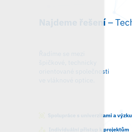
Najdeme řešení
– Tech
Řadíme se mezi
špičkové, technicky
orientované společnosti
ve vláknové optice.
Spolupráce s univerzitami a výz
Individuální přístup k projektům