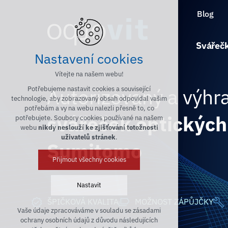
Blog
Svářečk
Nastavení cookies
Vítejte na našem webu!
Autorizovaný a výhra
Potřebujeme nastavit cookies a související
technologie, aby zobrazovaný obsah odpovídal vašim
potřebám a vy na webu nalezli přesně to, co
svářeček optických
potřebujete. Soubory cookies používané na našem
webu
nikdy neslouží ke zjišťování totožnosti
uživatelů stránek
.
Sumitomo
Přijmout všechny cookies
Nastavit
MOŽNOST ZÁPŮJČKY
ŠPIČKOVÁ KVALITA
Vaše údaje zpracováváme v souladu se zásadami
Technická cookies
ochrany osobních údajů z důvodu následujících
nutná pro provozování webu