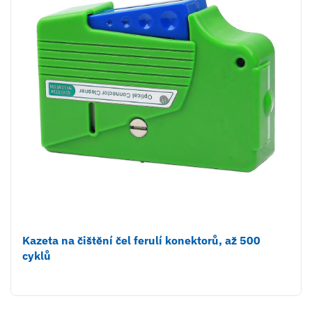
Kazeta na čištění čel ferulí konektorů, až 500
cyklů