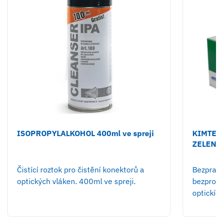
ISOPROPYLALKOHOL 400ml ve spreji
KIMTEC
ZELENÉ
Čistící roztok pro čistění konektorů a
Bezpra
optických vláken. 400ml ve spreji.
bezpro
optickí