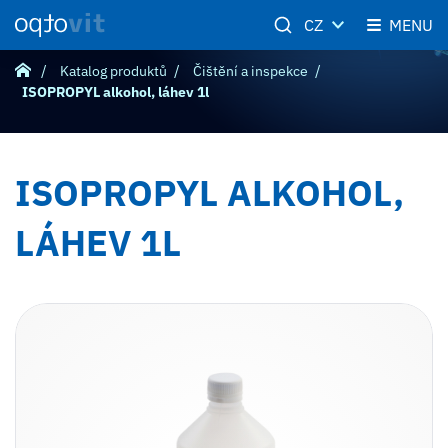
CZ
MENU
Katalog produktů
Čištění a inspekce
ISOPROPYL alkohol, láhev 1l
ISOPROPYL ALKOHOL,
LÁHEV 1L