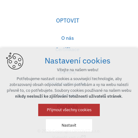
OPTOVIT
O nás
Certifikace
Nastavení cookies
Blog
Vítejte na našem webu!
Kariéra
Potřebujeme nastavit cookies a související technologie, aby
Případové studie
zobrazovaný obsah odpovídal vašim potřebám a vy na webu nalezli
přesně to, co potřebujete. Soubory cookies používané na našem webu
Kontakt
nikdy neslouží ke zjišťování totožnosti uživatelů stránek
.
Poptávka
Přijmout všechny cookies
Nastavit
© 2026 Copyright OPTOVIT s.r.o.
Vytvořil xart.cz