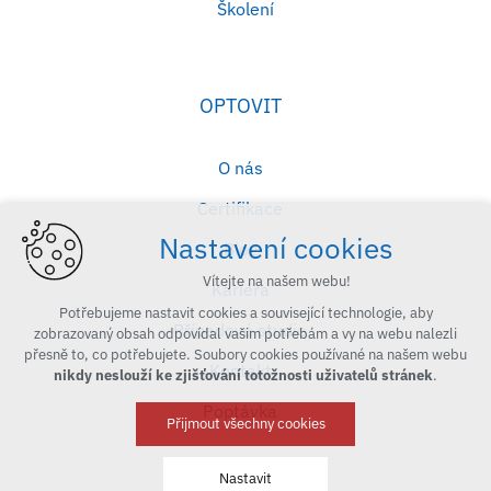
Školení
OPTOVIT
O nás
Certifikace
Nastavení cookies
Blog
Vítejte na našem webu!
Kariéra
Potřebujeme nastavit cookies a související technologie, aby
Případové studie
zobrazovaný obsah odpovídal vašim potřebám a vy na webu nalezli
přesně to, co potřebujete. Soubory cookies používané na našem webu
Kontakt
nikdy neslouží ke zjišťování totožnosti uživatelů stránek
.
Poptávka
Přijmout všechny cookies
Nastavit