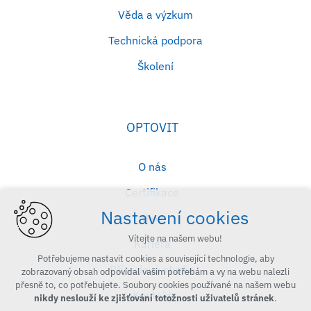
Věda a výzkum
Technická podpora
Školení
OPTOVIT
O nás
Certifikace
Nastavení cookies
Blog
Vítejte na našem webu!
Kariéra
Potřebujeme nastavit cookies a související technologie, aby
Případové studie
zobrazovaný obsah odpovídal vašim potřebám a vy na webu nalezli
přesně to, co potřebujete. Soubory cookies používané na našem webu
Kontakt
nikdy neslouží ke zjišťování totožnosti uživatelů stránek
.