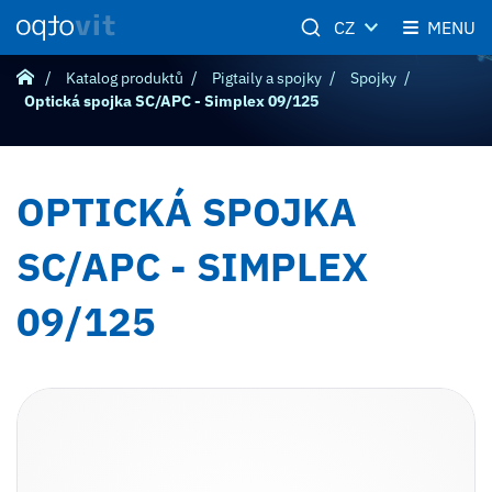
CZ
MENU
Katalog produktů
Pigtaily a spojky
Spojky
Optická spojka SC/APC - Simplex 09/125
OPTICKÁ SPOJKA
SC/APC - SIMPLEX
09/125