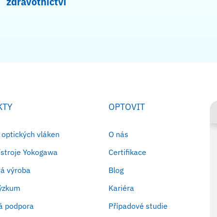
zdravotnictví
KTY
OPTOVIT
 optických vláken
O nás
řístroje Yokogawa
Certifikace
á výroba
Blog
výzkum
Kariéra
á podpora
Případové studie