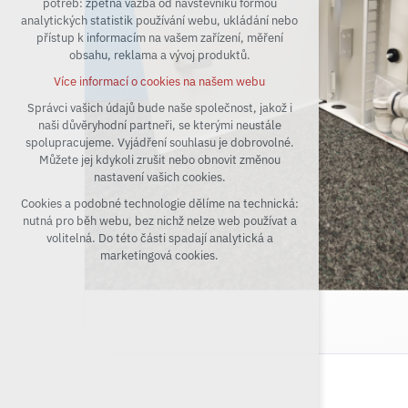
potřeb: zpětná vazba od návštěvníků formou
analytických statistik používání webu, ukládání nebo
udržení kontextu stránek (session):
přístup k informacím na vašem zařízení, měření
případná přihlášení, volby jazyka, apod.
obsahu, reklama a vývoj produktů.
Volitelná cookies
Více informací o cookies na našem webu
analytická pro anonymizované vyhodnocení
návštěvnosti
Správci vašich údajů bude naše společnost, jakož i
naši důvěryhodní partneři, se kterými neustále
marketingová cookies (Google)
spolupracujeme. Vyjádření souhlasu je dobrovolné.
Více informací o cookies na našem webu
Můžete jej kdykoli zrušit nebo obnovit změnou
nastavení vašich cookies.
Cookies a podobné technologie dělíme na technická:
Přijmout všechny cookies
nutná pro běh webu, bez nichž nelze web používat a
volitelná. Do této části spadají analytická a
Odmítnout vše
marketingová cookies.