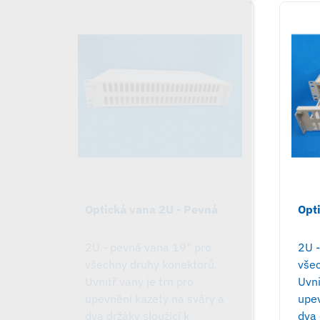
Optická vana 2U - Pevná
Opt
2U - pevná vana 19" pro
2U 
všechny druhy konektorů.
vše
Uvnitř vany je trn pro
Uvni
upevnění kazety na sváry a
upev
dva držáky sloužící k
dva 