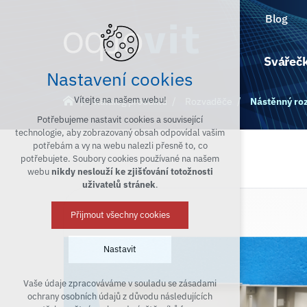
Blog
Svářečk
Nastavení cookies
Vítejte na našem webu!
Katalog produktů
Rozvaděče
Nástěnný ro
Potřebujeme nastavit cookies a související
technologie, aby zobrazovaný obsah odpovídal vašim
potřebám a vy na webu nalezli přesně to, co
potřebujete. Soubory cookies používané na našem
webu
nikdy neslouží ke zjišťování totožnosti
uživatelů stránek
.
Přijmout všechny cookies
Nastavit
Vaše údaje zpracováváme v souladu se zásadami
Technická cookies
ochrany osobních údajů z důvodu následujících
nutná pro provozování webu