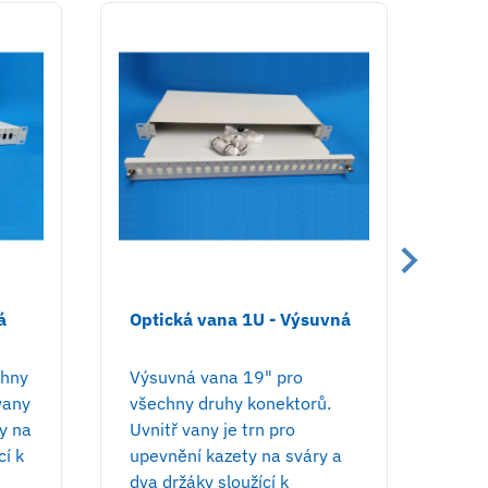
á
Optická vana 1U - Výsuvná
Nás
chny
Výsuvná vana 19" pro
Nás
vany
všechny druhy konektorů.
ORZ-
ty na
Uvnitř vany je trn pro
náze
cí k
upevnění kazety na sváry a
kter
u
dva držáky sloužící k
popt