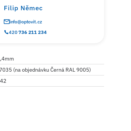
Filip Němec
info@optovit.cz
420
736 211 234
 1,4mm
7035 (na objednávku Černá RAL 9005)
x42