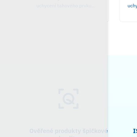
uchycení tahového prvku…
uch
Ověřené produkty špičkové
I