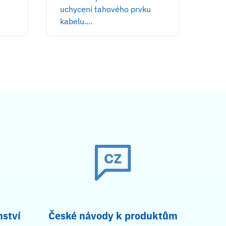
uchycení tahového prvku
Spe
kabelu.…
nství
České návody k produktům