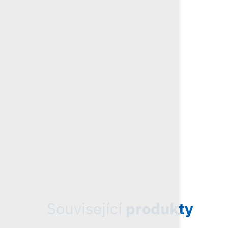
Související
produkty