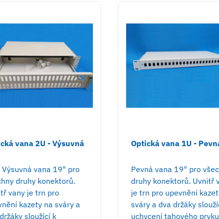
ická vana 2U - Výsuvná
Optická vana 1U - Pevn
- Výsuvná vana 19" pro
Pevná vana 19" pro vše
chny druhy konektorů.
druhy konektorů. Uvnitř 
tř vany je trn pro
je trn pro upevnění kaze
nění kazety na sváry a
sváry a dva držáky slouží
držáky sloužící k
uchycení tahového prvk