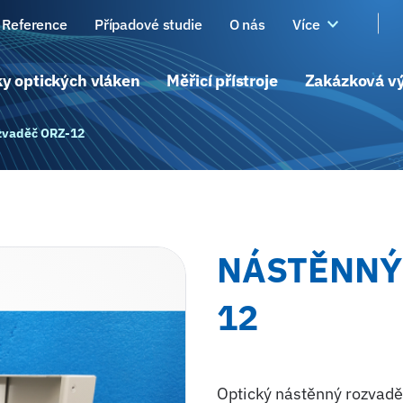
Reference
Případové studie
O nás
Více
y optických vláken
Měřicí přístroje
Zakázková v
zvaděč ORZ-12
NÁSTĚNNÝ
12
Optický nástěnný rozvaděč