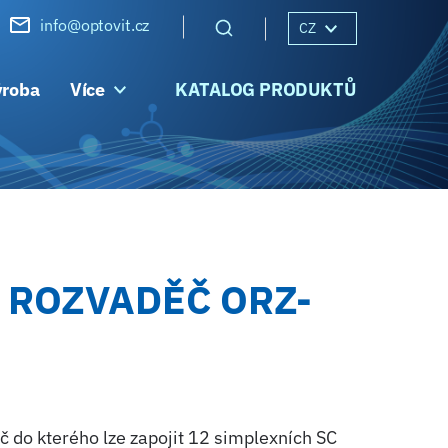
info@optovit.cz
CZ
ýroba
Více
KATALOG PRODUKTŮ
 ROZVADĚČ ORZ-
 do kterého lze zapojit 12 simplexních SC