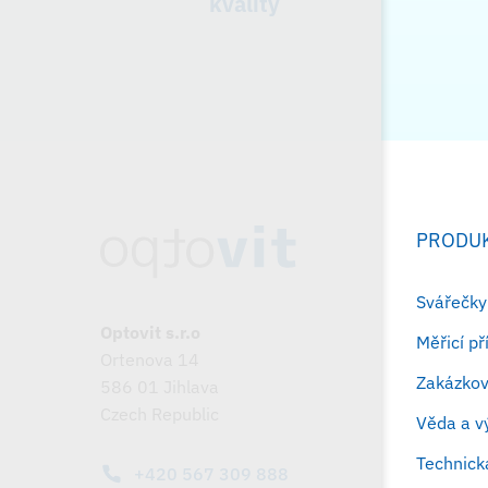
kvality
PRODU
Svářečky
Optovit s.r.o
Měřicí p
Ortenova 14
Zakázkov
586 01 Jihlava
Czech Republic
Věda a 
Technick
+420 567 309 888