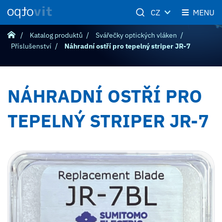
CZ
MENU
Katalog produktů
Svářečky optických vláken
Příslušenství
Náhradní ostří pro tepelný striper JR-7
NÁHRADNÍ OSTŘÍ PRO
TEPELNÝ STRIPER JR-7