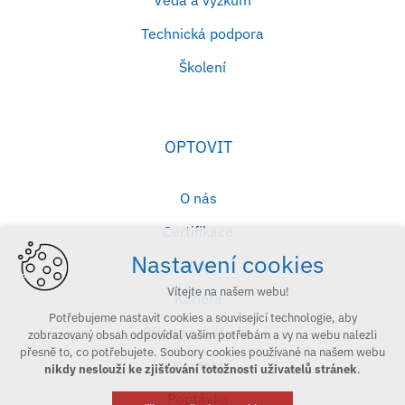
Technická podpora
Školení
OPTOVIT
O nás
Certifikace
Nastavení cookies
Blog
Vítejte na našem webu!
Kariéra
Potřebujeme nastavit cookies a související technologie, aby
Případové studie
zobrazovaný obsah odpovídal vašim potřebám a vy na webu nalezli
přesně to, co potřebujete. Soubory cookies používané na našem webu
Kontakt
nikdy neslouží ke zjišťování totožnosti uživatelů stránek
.
Poptávka