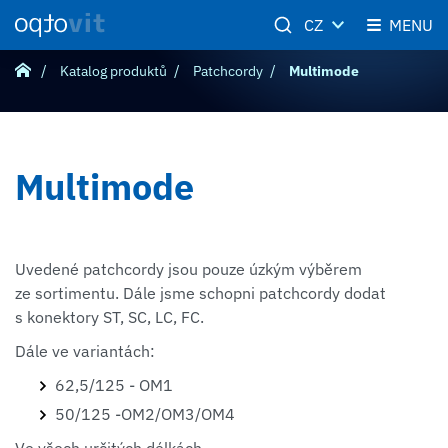
CZ
MENU
Katalog produktů
Patchcordy
Multimode
Multimode
Uvedené patchcordy jsou pouze úzkým výběrem
ze sortimentu. Dále jsme schopni patchcordy dodat
s konektory ST, SC, LC, FC.
Dále ve variantách:
62,5/125 - OM1
50/125 -OM2/OM3/OM4
Ve všech určitých délkách.