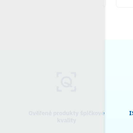
Ověřené produkty špičkové
I
kvality