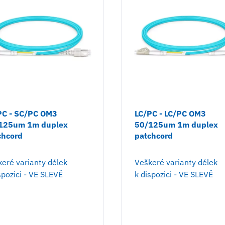
PC - SC/PC OM3
LC/PC - LC/PC OM3
125um 1m duplex
50/125um 1m duplex
chcord
patchcord
eré varianty délek
Veškeré varianty délek
spozici - VE SLEVĚ
k dispozici - VE SLEVĚ