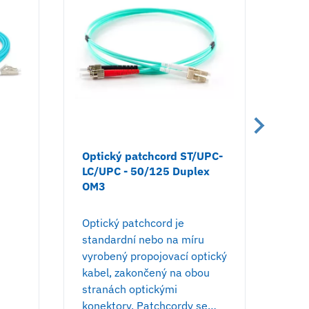
Optický patchcord ST/UPC-
Opt
LC/UPC - 50/125 Duplex
SC/
OM3
OM
Optický patchcord je
Opti
standardní nebo na míru
sta
vyrobený propojovací optický
vyro
kabel, zakončený na obou
kab
stranách optickými
stra
konektory. Patchcordy se…
kon