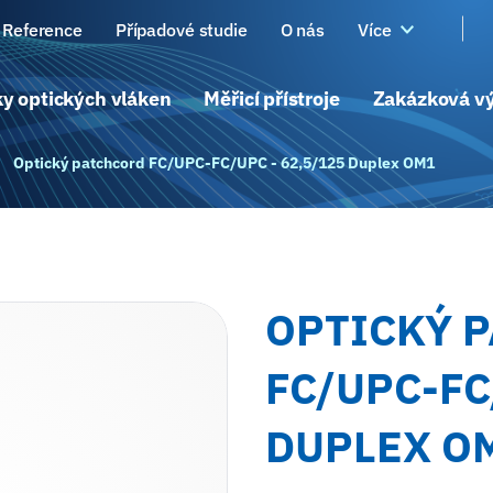
Reference
Případové studie
O nás
Více
y optických vláken
Měřicí přístroje
Zakázková v
Optický patchcord FC/UPC-FC/UPC - 62,5/125 Duplex OM1
OPTICKÝ 
FC/UPC-FC
DUPLEX O