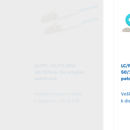
LC/PC - LC/PC OM3
LC/
50/125um 1m simplex
50/
patchcord
pat
Veškeré varianty délek
Vešk
k dispozici - VE SLEVĚ
k di