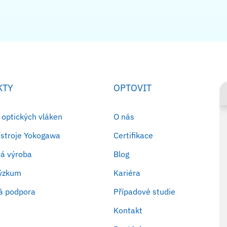
KTY
OPTOVIT
 optických vláken
O nás
řístroje Yokogawa
Certifikace
á výroba
Blog
výzkum
Kariéra
á podpora
Případové studie
Kontakt