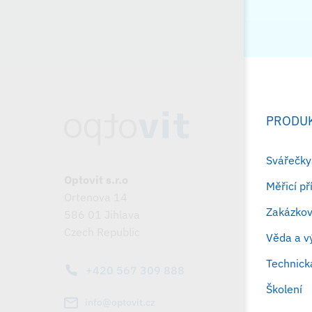
PRODU
Svářečky
Optovit s.r.o
Měřicí p
Ortenova 14
Zakázkov
586 01 Jihlava
Czech Republic
Věda a 
Technick
+420 567 309 888
Školení
info@optovit.cz