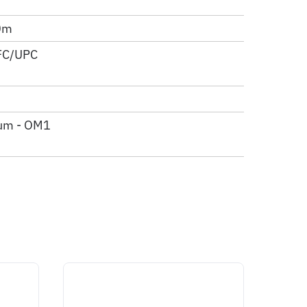
0m
FC/UPC
um - OM1