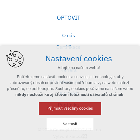
OPTOVIT
O nás
Certifikace
Nastavení cookies
Blog
Vítejte na našem webu!
Kariéra
Potřebujeme nastavit cookies a související technologie, aby
Případové studie
zobrazovaný obsah odpovídal vašim potřebám a vy na webu nalezli
přesně to, co potřebujete. Soubory cookies používané na našem webu
Kontakt
nikdy neslouží ke zjišťování totožnosti uživatelů stránek
.
Poptávka
Přijmout všechny cookies
Nastavit
© 2026 Copyright OPTOVIT s.r.o.
Vytvořil xart.cz