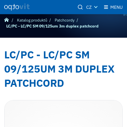
CZ
MENU
Katalog produktů
Patchcordy
LC/PC - LC/PC SM 09/125um 3m duplex patchcord
LC/PC - LC/PC SM
09/125UM 3M DUPLEX
PATCHCORD