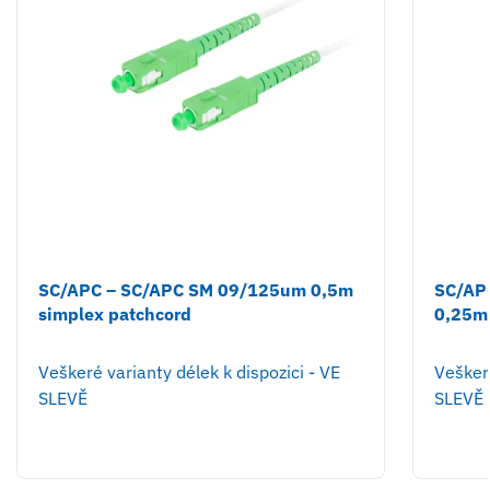
SC/APC – SC/APC SM 09/125um 0,5m
SC/AP
simplex patchcord
0,25m 
Veškeré varianty délek k dispozici - VE
Veškeré
SLEVĚ
SLEVĚ