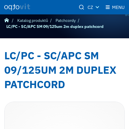
CZ
MENU
Katalog produktů
Patchcordy
LC/PC - SC/APC SM 09/125um 2m duplex patchcord
LC/PC - SC/APC SM
09/125UM 2M DUPLEX
PATCHCORD