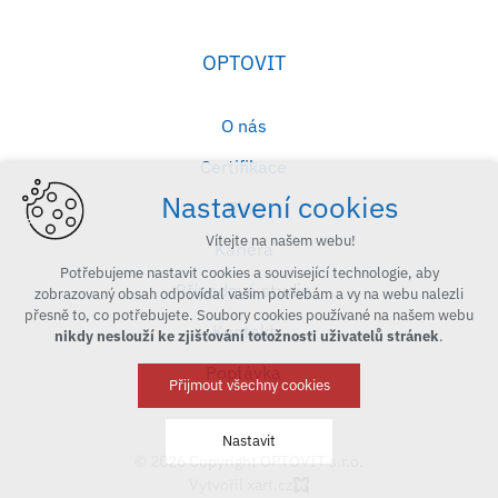
OPTOVIT
O nás
Certifikace
Nastavení cookies
Blog
Vítejte na našem webu!
Kariéra
Potřebujeme nastavit cookies a související technologie, aby
Případové studie
zobrazovaný obsah odpovídal vašim potřebám a vy na webu nalezli
přesně to, co potřebujete. Soubory cookies používané na našem webu
Kontakt
nikdy neslouží ke zjišťování totožnosti uživatelů stránek
.
Poptávka
Přijmout všechny cookies
Nastavit
© 2026 Copyright OPTOVIT s.r.o.
Vytvořil xart.cz