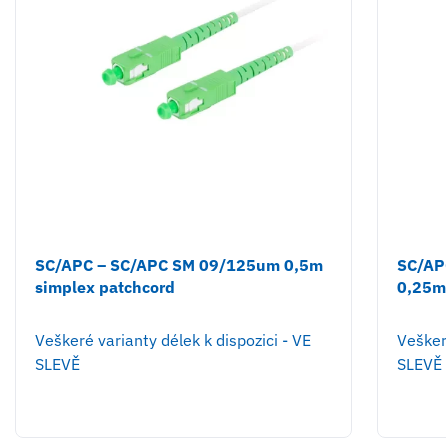
SC/APC – SC/APC SM 09/125um 0,5m
SC/AP
simplex patchcord
0,25m 
Veškeré varianty délek k dispozici - VE
Veškeré
SLEVĚ
SLEVĚ