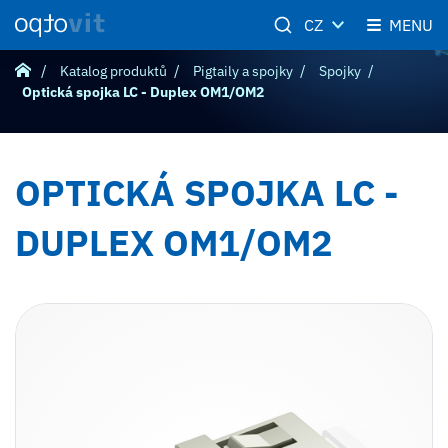
CZ
MENU
Katalog produktů
Pigtaily a spojky
Spojky
Optická spojka LC - Duplex OM1/OM2
OPTICKÁ SPOJKA LC -
DUPLEX OM1/OM2